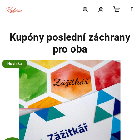
Přejít
na
obsah
Nákupní
Hledat
Přihlášení
Kupóny poslední záchrany
košík
pro oba
Novinka