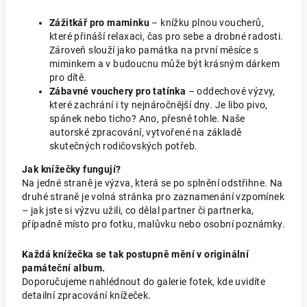
Zážitkář pro maminku
– knížku plnou voucherů,
které přináší relaxaci, čas pro sebe a drobné radosti.
Zároveň slouží jako památka na první měsíce s
miminkem a v budoucnu může být krásným dárkem
pro dítě.
Zábavné vouchery pro tatínka
– oddechové výzvy,
které zachrání i ty nejnáročnější dny. Je libo pivo,
spánek nebo ticho? Ano, přesně tohle. Naše
autorské zpracování, vytvořené na základě
skutečných rodičovských potřeb.
Jak knížečky fungují?
Na jedné straně je výzva, která se po splnění odstřihne. Na
druhé straně je volná stránka pro zaznamenání vzpomínek
– jak jste si výzvu užili, co dělal partner či partnerka,
případně místo pro fotku, malůvku nebo osobní poznámky.
Každá knížečka se tak postupně mění v originální
památeční album.
Doporučujeme nahlédnout do galerie fotek, kde uvidíte
detailní zpracování knížeček.