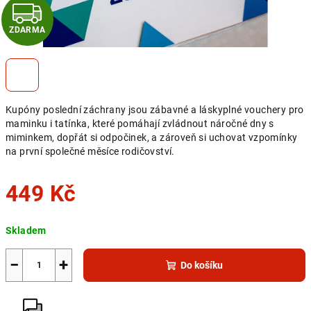
Z
ZDARMA
D
A
R
Kupóny poslední záchrany jsou zábavné a láskyplné vouchery pro
M
maminku i tatínka, které pomáhají zvládnout náročné dny s
miminkem, dopřát si odpočinek, a zároveň si uchovat vzpomínky
A
na první společné měsíce rodičovství.
449 Kč
Měrná
Skladem
cena:
−
+
Do košíku