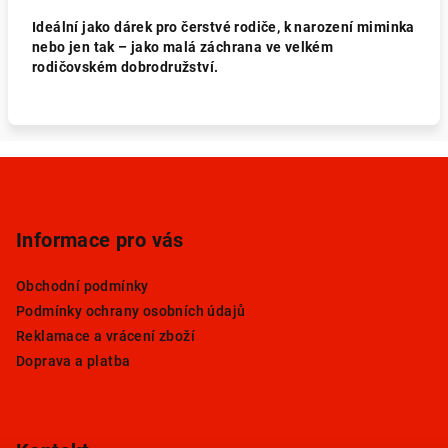
Ideální jako dárek pro čerstvé rodiče, k narození miminka
nebo jen tak – jako malá záchrana ve velkém
rodičovském dobrodružství.
Z
á
p
Informace pro vás
a
t
Obchodní podmínky
í
Podmínky ochrany osobních údajů
Reklamace a vrácení zboží
Doprava a platba