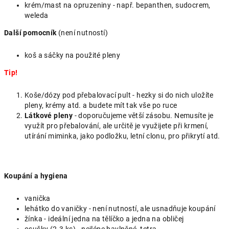
krém/mast na opruzeniny - např. bepanthen, sudocrem,
weleda
Další pomocník
(není nutností)
koš a sáčky na použité pleny
Tip!
Koše/dózy pod přebalovací pult - hezky si do nich uložíte
pleny, krémy atd. a budete mít tak vše po ruce
Látkové pleny
- doporučujeme větší zásobu. Nemusíte je
využít pro přebalování, ale určitě je využijete při krmení,
utírání miminka, jako podložku, letní clonu, pro přikrytí atd.
Koupání a hygiena
vanička
lehátko do vaničky - není nutností, ale usnadňuje koupání
žínka - ideální jedna na tělíčko a jedna na obličej
osušky (2-3 ks) - nejlépe bavlněné, tetra