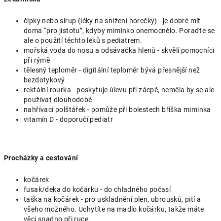
čípky nebo sirup (léky na snížení horečky) - je dobré mít
doma “pro jistotu”, kdyby miminko onemocnělo. Poraďte se
ale o použití těchto léků s pediatrem.
mořská voda do nosu a odsávačka hlenů - skvělí pomocníci
při rýmě
tělesný teploměr - digitální teploměr bývá přesnější než
bezdotykový
rektální rourka - poskytuje úlevu při zácpě, neměla by se ale
používat dlouhodobě
nahřívací polštářek - pomůže při bolestech bříška miminka
vitamín D - doporučí pediatr
Procházky a cestování
kočárek
fusak/deka do kočárku - do chladného počasí
taška na kočárek - pro uskladnění plen, ubrousků, pití a
všeho možného. Uchytíte na madlo kočárku, takže máte
věci snadno při ruce.