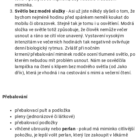
miminka.
Světlo bez modré složky
- Asi už jste někdy slyšeli o tom, že
bychom nejméně hodinu před spánkem neměli koukat do
mobilu či obrazovek. Stejně tak je tomu i u osvětlení. Modrá
složka ve světle totiž způsobuje, že člověk nemůže večer
usnout a ráno se cítí více unavený. Vystavení vysokým
intenzitám ve večerních hodinách tak negativně ovlivňuje
denní biologický rytmus. Zvlášť při nočním
krmení/přebalování miminek rodiče ocení tlumené světlo, po
kterém nebudou mít problém usnout. Nám se osvědčila
lampička na čtení s klipem bez modrého světla (od Jako
dřív), která je vhodná i na cestování s mimi a večerní čtení.
Přebalování
přebalovací pult a podložka
pleny (jednorázové či látkové)
přebalovací podložky
vlhčené ubrousky nebo
perlan
- pokud má miminko citlivější
pokožku, je lepší volit perlan, který lze zakoupit v lékárně