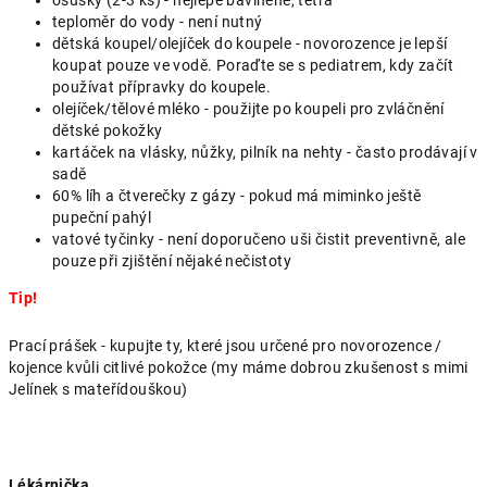
teploměr do vody - není nutný
dětská koupel/olejíček do koupele - novorozence je lepší
koupat pouze ve vodě. Poraďte se s pediatrem, kdy začít
používat přípravky do koupele.
olejíček/tělové mléko - použijte po koupeli pro zvláčnění
dětské pokožky
kartáček na vlásky, nůžky, pilník na nehty - často prodávají v
sadě
60% líh a čtverečky z gázy - pokud má miminko ještě
pupeční pahýl
vatové tyčinky - není doporučeno uši čistit preventivně, ale
pouze při zjištění nějaké nečistoty
Tip!
Prací prášek - kupujte ty, které jsou určené pro novorozence /
kojence kvůli citlivé pokožce (my máme dobrou zkušenost s mimi
Jelínek s mateřídouškou)
Lékárnička