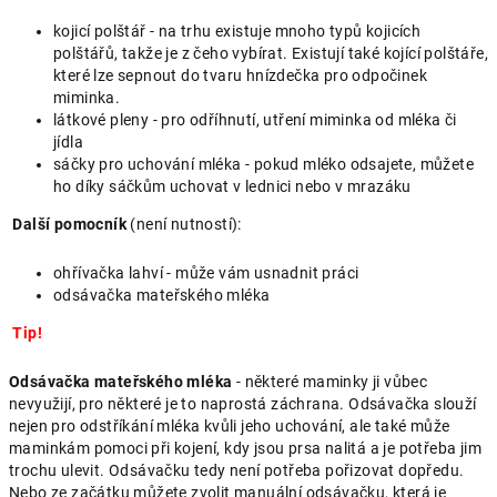
kojicí polštář - na trhu existuje mnoho typů kojicích
polštářů, takže je z čeho vybírat. Existují také kojící polštáře,
které lze sepnout do tvaru hnízdečka pro odpočinek
miminka.
látkové pleny - pro odříhnutí, utření miminka od mléka či
jídla
sáčky pro uchování mléka - pokud mléko odsajete, můžete
ho díky sáčkům uchovat v lednici nebo v mrazáku
Další pomocník
(není nutností):
ohřívačka lahví - může vám usnadnit práci
odsávačka mateřského mléka
Tip!
Odsávačka mateřského mléka
- některé maminky ji vůbec
nevyužijí, pro některé je to naprostá záchrana. Odsávačka slouží
nejen pro odstříkání mléka kvůli jeho uchování, ale také může
maminkám pomoci při kojení, kdy jsou prsa nalitá a je potřeba jim
trochu ulevit. Odsávačku tedy není potřeba pořizovat dopředu.
Nebo ze začátku můžete zvolit manuální odsávačku, která je