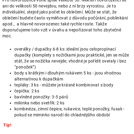
ani do velikosti 50 nevejdou, nebo z ní brzy vyrostou. Je to
individuální, stejně jako počet ks oblečení. Může se stát, že
oblečení budete často vyměňovat z důvodu počůrání, poblinkání
apod., a hlavně novorozenec také rychle roste. Takže
doporučujeme toto vzít v úvahu a nepořizovat toho zbytečně
moc.
overálky / dupačky 6-8 ks: ideální jsou celopropínací
dupačky (komplety s nožičkami jsou praktické, jen se může
stát, že se nožička nevejde; vhodné je pořídit overaly i bez
“ponožek”)
body s krátkým i dlouhým rukávem 5 ks - jsou vhodnou
alternativou k dupačkám
tepláky: 3 ks - můžete je krásně kombinovat s body
čepička: 2 ks
bavlněné ponožky: 3-5 párů
mikinka nebo svetřík: 2 ks
kombinéza, zimní čepice, rukavice, teplé ponožky, fusak -
pokud se miminko narodí do chladnějšího období
Tip!