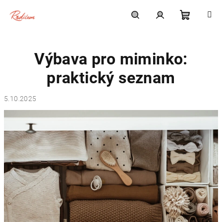
Přejít
na
obsah
Nákupní
Hledat
Přihlášení
Výbava pro miminko:
košík
praktický seznam
5.10.2025