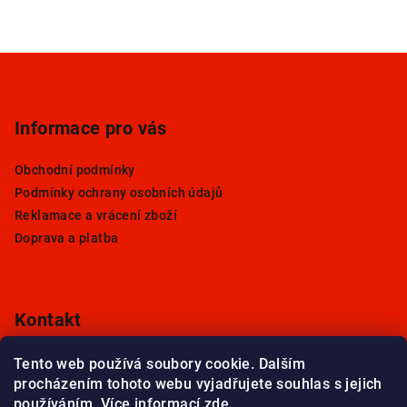
Z
á
p
Informace pro vás
a
t
Obchodní podmínky
í
Podmínky ochrany osobních údajů
Reklamace a vrácení zboží
Doprava a platba
Kontakt
info
@
rodicem.cz
Tento web používá soubory cookie. Dalším
procházením tohoto webu vyjadřujete souhlas s jejich
používáním. Více informací
zde
.