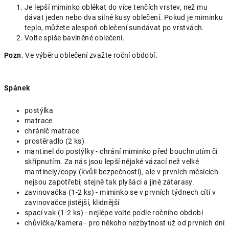
Je lepší miminko oblékat do více tenčích vrstev, než mu
dávat jeden nebo dva silné kusy oblečení. Pokud je miminku
teplo, můžete alespoň oblečení sundávat po vrstvách.
Volte spíše bavlněné oblečení.
Pozn
. Ve výběru oblečení zvažte roční období.
Spánek
postýlka
matrace
chránič matrace
prostěradlo (2 ks)
mantinel do postýlky - chrání miminko před bouchnutím či
skřípnutím. Za nás jsou lepší nějaké vázací než velké
mantinely/copy (kvůli bezpečnosti), ale v prvních měsících
nejsou zapotřebí, stejně tak plyšáci a jiné zátarasy.
zavinovačka (1-2 ks) - miminko se v prvních týdnech cítí v
zavinovačce jistější, klidnější
spací vak (1-2 ks) - nejlépe volte podle ročního období
chůvička/kamera - pro někoho nezbytnost už od prvních dní