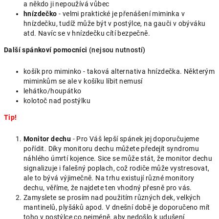
a někdo ji nepoužívá vůbec
hnízdečko
- velmi praktické je přenášení miminka v
hnízdečku, tudíž může být v postýlce, na gauči v obýváku
atd. Navíc se v hnízdečku cítí bezpečně.
Další spánkoví pomocníci
(nejsou nutností)
košík pro miminko - taková alternativa hnízdečka. Některým
miminkům se ale v košíku líbit nemusí
lehátko/houpátko
kolotoč nad postýlku
Tip!
Monitor dechu
- Pro Váš lepší spánek jej doporučujeme
pořídit. Díky monitoru dechu můžete předejít syndromu
náhlého úmrtí kojence. Sice se může stát, že monitor dechu
signalizuje i falešný poplach, což rodiče může vystresovat,
ale to bývá výjimečně. Na trhu existují různé monitory
dechu, věříme, že najdete ten vhodný přesně pro vás.
Zamyslete se prosím nad použitím různých dek, velkých
mantinelů, plyšáků apod. V dnešní době je doporučeno mít
toho v postýlce co nejméně, aby nedošlo k udušení