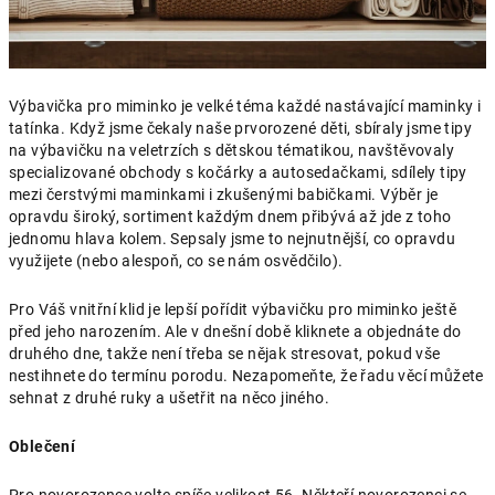
Výbavička pro miminko je velké téma každé nastávající maminky i
tatínka. Když jsme čekaly naše prvorozené děti, sbíraly jsme tipy
na výbavičku na veletrzích s dětskou tématikou, navštěvovaly
specializované obchody s kočárky a autosedačkami, sdílely tipy
mezi čerstvými maminkami i zkušenými babičkami. Výběr je
opravdu široký, sortiment každým dnem přibývá až jde z toho
jednomu hlava kolem. Sepsaly jsme to nejnutnější, co opravdu
využijete (nebo alespoň, co se nám osvědčilo).
Pro Váš vnitřní klid je lepší pořídit výbavičku pro miminko ještě
před jeho narozením. Ale v dnešní době kliknete a objednáte do
druhého dne, takže není třeba se nějak stresovat, pokud vše
nestihnete do termínu porodu. Nezapomeňte, že řadu věcí můžete
sehnat z druhé ruky a ušetřit na něco jiného.
Oblečení
Pro novorozence volte spíše velikost 56. Někteří novorozenci se