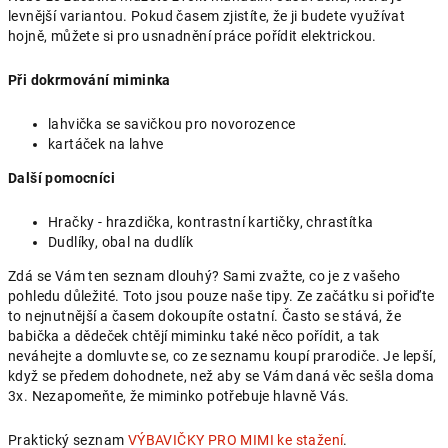
levnější variantou. Pokud časem zjistíte, že ji budete využívat
hojně, můžete si pro usnadnění práce pořídit elektrickou.
Při dokrmování miminka
lahvička se savičkou pro novorozence
kartáček na lahve
Další pomocníci
Hračky - hrazdička, kontrastní kartičky, chrastítka
Dudlíky, obal na dudlík
Zdá se Vám ten seznam dlouhý? Sami zvažte, co je z vašeho
pohledu důležité. Toto jsou pouze naše tipy. Ze začátku si pořiďte
to nejnutnější a časem dokoupíte ostatní. Často se stává, že
babička a dědeček chtějí miminku také něco pořídit, a tak
neváhejte a domluvte se, co ze seznamu koupí prarodiče. Je lepší,
když se předem dohodnete, než aby se Vám daná věc sešla doma
3x. Nezapomeňte, že miminko potřebuje hlavně Vás.
Praktický seznam
VÝBAVIČKY PRO MIMI ke stažení
.